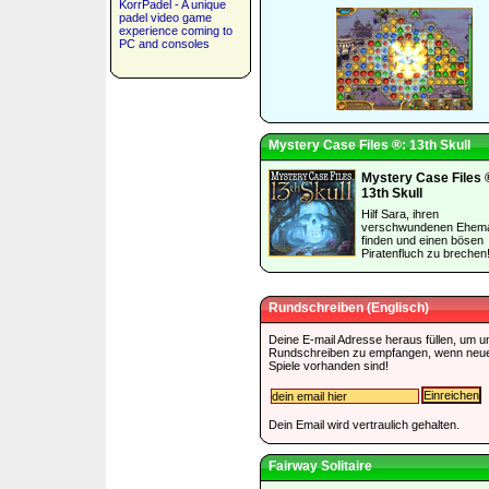
KorrPadel - A unique
padel video game
experience coming to
PC and consoles
Mystery Case Files ®: 13th Skull
Mystery Case Files 
13th Skull
Hilf Sara, ihren
verschwundenen Ehem
finden und einen bösen
Piratenfluch zu brechen
Rundschreiben (Englisch)
Deine E-mail Adresse heraus füllen, um u
Rundschreiben zu empfangen, wenn neu
Spiele vorhanden sind!
Dein Email wird vertraulich gehalten.
Fairway Solitaire