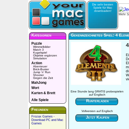
Die sehr besten
Spiele für Mac
downloaden!
Mehr Sp
Kategorien
Gekennzeichnetes Spiel: 4 Eleme
Puzzle
4
Wimmelbilder
Match 3
Kugelspiel
E
Objekte ergänzen
Simulation
Du
Action
E
Abenteuer
m
Brick-Buster
di
Jump 'n' Run
W
Shooter
Gegen die Zeit
vi
MahJong
Wort
Eine Stunde lang GRATIS probespielen
Karten & Brett
auf Englisch
Alle Spiele
Runterladen
Freunden
Vollversion auf Englisch
Frozax Games -
Jetzt Kaufen
Download PC and Mac
Games