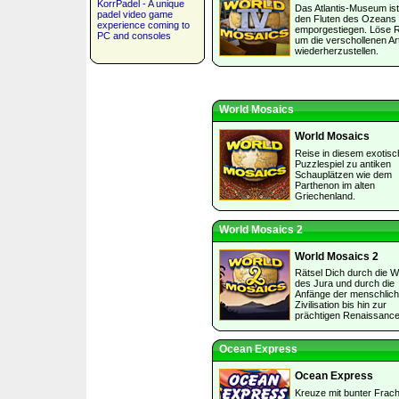
KorrPadel - A unique
Das Atlantis-Museum is
padel video game
den Fluten des Ozeans
experience coming to
emporgestiegen. Löse R
PC and consoles
um die verschollenen Ar
wiederherzustellen.
World Mosaics
World Mosaics
Reise in diesem exotis
Puzzlespiel zu antiken
Schauplätzen wie dem
Parthenon im alten
Griechenland.
World Mosaics 2
World Mosaics 2
Rätsel Dich durch die 
des Jura und durch die
Anfänge der menschlic
Zivilisation bis hin zur
prächtigen Renaissance
Ocean Express
Ocean Express
Kreuze mit bunter Frach