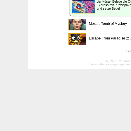
der Küste. Belade die 
Express mit Puzzlepake
und setze Segel.
Mosaic Tomb of Mystery
Escape From Paradise 2: ..
Lin
(c) 2009, YourMac
Die erwähnten eingetragenen W