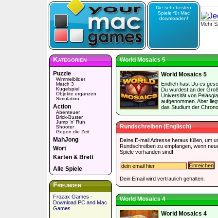
Die sehr besten
Spiele für Mac
downloaden!
Mehr Sp
Kategorien
World Mosaics 5
Puzzle
World Mosaics 5
Wimmelbilder
Endlich hast Du es gesc
Match 3
Kugelspiel
Du wurdest an der Gro
Objekte ergänzen
Universität von Pelasgia
Simulation
aufgenommen. Aber liegt
Action
das Studium der Chrono
Abenteuer
Brick-Buster
Jump 'n' Run
Rundschreiben (Englisch)
Shooter
Gegen die Zeit
MahJong
Deine E-mail Adresse heraus füllen, um u
Rundschreiben zu empfangen, wenn neu
Wort
Spiele vorhanden sind!
Karten & Brett
Alle Spiele
Dein Email wird vertraulich gehalten.
Freunden
Frozax Games -
World Mosaics 4
Download PC and Mac
Games
World Mosaics 4