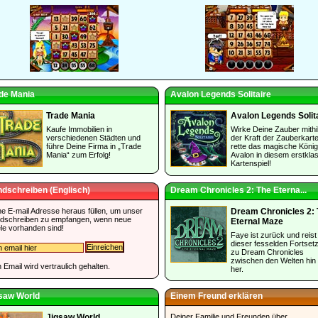
de Mania
Avalon Legends Solitaire
Trade Mania
Avalon Legends Solit
Kaufe Immobilien in
Wirke Deine Zauber mithi
verschiedenen Städten und
der Kraft der Zauberkart
führe Deine Firma in „Trade
rette das magische König
Mania“ zum Erfolg!
Avalon in diesem erstkla
Kartenspiel!
dschreiben (Englisch)
Dream Chronicles 2: The Eterna...
ne E-mail Adresse heraus füllen, um unser
Dream Chronicles 2:
dschreiben zu empfangen, wenn neue
Eternal Maze
le vorhanden sind!
Faye ist zurück und reist 
dieser fesselden Fortset
zu Dream Chronicles
zwischen den Welten hin
 Email wird vertraulich gehalten.
her.
saw World
Einem Freund erklären
Deiner Familie und Freunden über
Jigsaw World