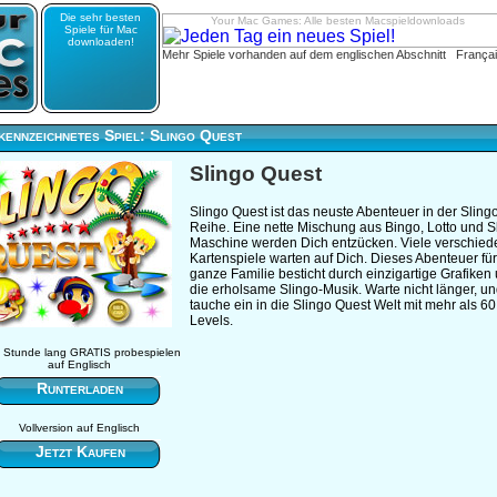
Die sehr besten
Your Mac Games: Alle besten Macspieldownloads
Spiele für Mac
downloaden!
Mehr Spiele vorhanden auf dem englischen Abschnitt
França
ennzeichnetes Spiel: Slingo Quest
Slingo Quest
Slingo Quest ist das neuste Abenteuer in der Sling
Reihe. Eine nette Mischung aus Bingo, Lotto und Sl
Maschine werden Dich entzücken. Viele verschie
Kartenspiele warten auf Dich. Dieses Abenteuer für
ganze Familie besticht durch einzigartige Grafiken
die erholsame Slingo-Musik. Warte nicht länger, u
tauche ein in die Slingo Quest Welt mit mehr als 60
Levels.
 Stunde lang GRATIS probespielen
auf Englisch
Runterladen
Vollversion auf Englisch
Jetzt Kaufen