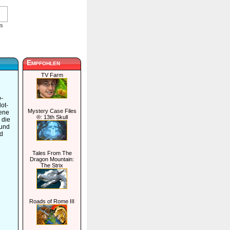
is
Empfohlen
TV Farm
o-
ot-
Mystery Case Files
dene
®: 13th Skull
 die
 und
nd
Tales From The
Dragon Mountain:
The Strix
Roads of Rome III