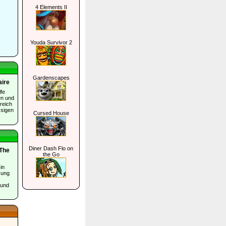
4 Elements II
Youda Survivor 2
Gardenscapes
aire
lfe
en und
reich
ssigen
Cursed House
Diner Dash Flo on
 The
the Go
in
zung
 und