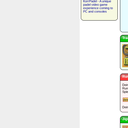
KorrPadel - A unique
padel video game
experience coming to
PC and consoles
Tra
Run
Dei
Run
Spie
Dein
Jig