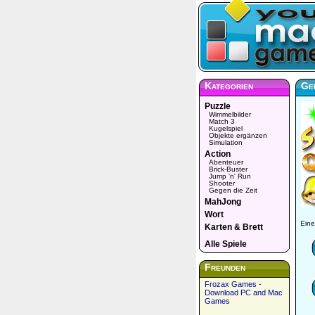
Kategorien
Gek
Puzzle
Wimmelbilder
Match 3
Kugelspiel
Objekte ergänzen
Simulation
Action
Abenteuer
Brick-Buster
Jump 'n' Run
Shooter
Gegen die Zeit
MahJong
Wort
Eine
Karten & Brett
Alle Spiele
Freunden
Frozax Games -
Download PC and Mac
Games